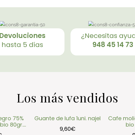
devoluciones
¿necesitas ayu
hasta 5 días
948 45 14 73
Los más vendidos
guante de lufa 1uni. najel
cafe molido altura peru
o 80gr....
bio 
9,60
€