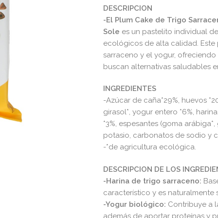
DESCRIPCION
-El Plum Cake de Trigo Sarrace
Sole
es un pastelito individual 
ecológicos de alta calidad. Este
sarraceno y el yogur, ofreciendo 
buscan alternativas saludables en
INGREDIENTES
-Azúcar de caña*29%, huevos *20
girasol*, yogur entero *6%, harin
*3%, espesantes (goma arábiga*, g
potasio, carbonatos de sodio y c
-*de agricultura ecológica.
DESCRIPCION DE LOS INGREDI
-Harina de trigo sarraceno:
Base
característico y es naturalmente s
-Yogur biológico:
Contribuye a 
además de aportar proteínas y pr