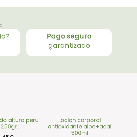
pago seguro
da?
garantizado
locion corporal
250gr....
antioxidante aloe+acai
500ml