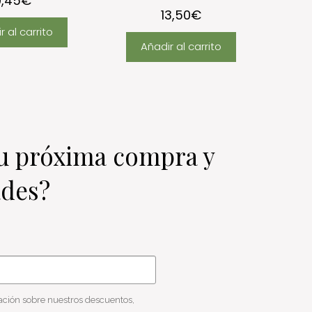
9,45
€
13,50
€
r al carrito
Añadir al carrito
u próxima compra y
ades?
mación sobre nuestros descuentos,