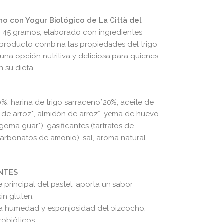
no con Yogur Biológico de La Città del
de 45 gramos, elaborado con ingredientes
 producto combina las propiedades del trigo
una opción nutritiva y deliciosa para quienes
 su dieta.​
%, harina de trigo sarraceno*20%, aceite de
a de arroz*, almidón de arroz*, yema de huevo
oma guar*), gasificantes (tartratos de
arbonatos de amonio), sal, aroma natural.
ENTES
 principal del pastel, aporta un sabor
in gluten.​
la humedad y esponjosidad del bizcocho,
obióticos.​