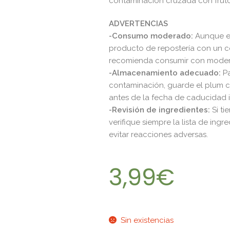
contaminación cruzada con fruto
ADVERTENCIAS
-Consumo moderado:
Aunque e
producto de repostería con un co
recomienda consumir con moderac
-Almacenamiento adecuado:
Pa
contaminación, guarde el plum c
antes de la fecha de caducidad i
-Revisión de ingredientes:
Si ti
verifique siempre la lista de ing
evitar reacciones adversas.​
3,99
€
Sin existencias