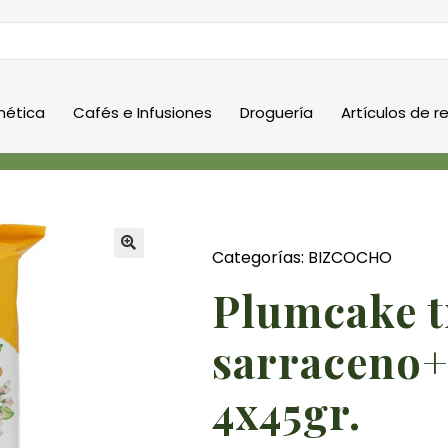
ética
Cafés e Infusiones
Droguería
Artículos de r
Categorías:
BIZCOCHO
plumcake trigo
sarraceno+
4x45gr.