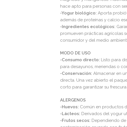
hace apto para personas con sensi
-Yogur biológico:
Aporta probiót
además de proteínas y calcio ese
-Ingredientes ecológicos:
Garan
promueven prácticas agrícolas so
consumidor y del medio ambiente
MODO DE USO
-Consumo directo:
Listo para di
para desayunos, meriendas o com
-Conservación:
Almacenar en un l
directa. Una vez abierto el paq
corto para garantizar su frescura 
ALERGENOS
-Huevos:
Común en productos de 
-Lácteos:
Derivados del yogur uti
-Frutos secos:
Dependiendo de l