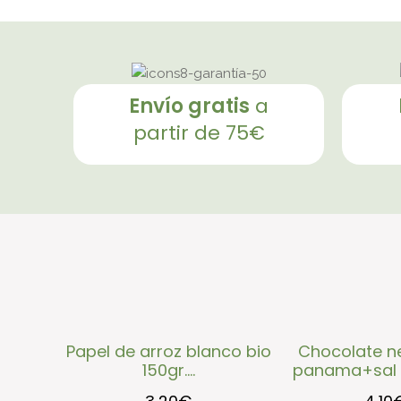
envío gratis
a
partir de 75€
papel de arroz blanco bio
chocolate negro 75%
150gr....
panama+sal bi