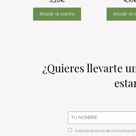
3,20
€
4,10
Añadir al carrito
Añadir al c
¿quieres llevarte 
esta
Autorizo el envío de comunicacion