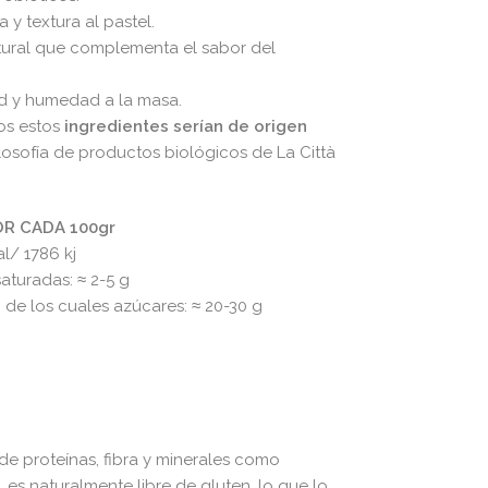
y textura al pastel.​
ural que complementa el sabor del
 y humedad a la masa.​
os estos
ingredientes serían de origen
ilosofía de productos biológicos de La Città
R CADA 100gr
l​/ 1786 kj
aturadas: ≈ 2-5 g​
de los cuales azúcares: ≈ 20-30 g​
de proteínas, fibra y minerales como
s naturalmente libre de gluten, lo que lo