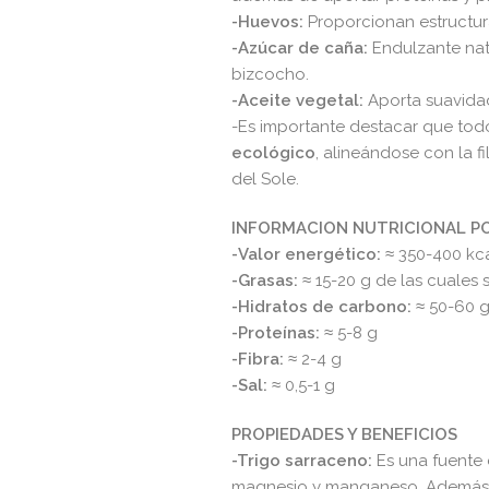
-Huevos:
Proporcionan estructura 
-Azúcar de caña:
Endulzante nat
bizcocho.​
-Aceite vegetal:
Aporta suavidad
-Es importante destacar que tod
ecológico
, alineándose con la f
del Sole.​
INFORMACION NUTRICIONAL PO
-Valor energético:
≈ 350-400 kca
-Grasas:
≈ 15-20 g de las cuales s
-Hidratos de carbono:
≈ 50-60 g 
-Proteínas:
≈ 5-8 g​
-Fibra:
≈ 2-4 g​
-Sal:
≈ 0,5-1 g​
PROPIEDADES Y BENEFICIOS
-Trigo sarraceno:
Es una fuente 
magnesio y manganeso. Además, e